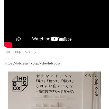
HDCBOXホームページ
↓↓↓
https://hdc.asahi.co.jp/kobe/hdcbox/