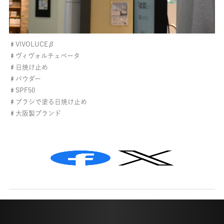
♯VIVOLUCEβ
♯ヴィヴォルチェベータ
♯日焼け止め
♯パウダー
♯SPF50
♯ブラシで塗る日焼け止め
♯大阪製ブランド