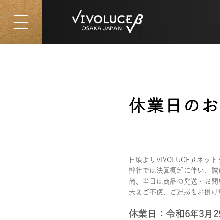
休業日のお
2024/03/22 14:12
日頃よりVIVOLUCEβネ
弊社では決算棚卸に伴い、誠
尚、当日は商品の発送・お問
大変ご不便、ご迷惑をお掛け
休業日：令和6年3月2